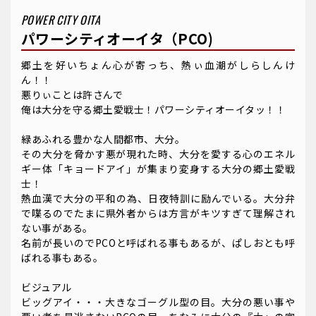
POWER CITY OITA
パワーシティオーイタ（PCO)
郷土を好いちょん心が寄っち、熱ぃ血潮がしらしんけ
ん！！
悪りぃことは許さんで
俺は大分を守る郷土愛戦士！パワーシティオーイタッ！！
緑あふれる豊かな人間都市、大分。
その大分を脅かす悪が現れた時、大分を愛する心のエネル
ギー体「キョードアイ」が集まり変身する大分の郷土愛戦
士！
熱血漢で大分の平和の為、日夜特訓に励んでいる。大分弁
で喋るのでたまに県外者からは方言がキツすぎて理解され
ない事がある。
名前が長いのでPCOと呼ばれる事もあるが、ぱしおとも呼
ばれる事もある。
ビジュアル
ビッグアイ・・・大きなゴーグル型の目。大分の悪い事や