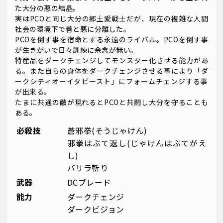
た大分の悪の結晶。
実はPCOと同じ大分の郷土愛戦士だが、現在の複雑な人間
社会の環境下で善と悪に分離した。
PCOを倒す事を宿命とする永遠のライバル。PCOを倒す事
が生きがいで日々訓練に余念が無い。
特産品をダークチェンジしてモンスター化させる能力があ
る。また自らの身体をダークチェンジさせる事により「ダ
ークシティオーイタビースト」にフォームチェンジする事
が出来る。
たまに共通の敵が現れるとPCOと共闘し大分を守ることも
ある。
必殺技
蒼邪拳(そうじゃけん)
邪拳はぶて返し(じゃけんはぶてがえ
し)
バサラ斬り
武器
DCブレード
能力
ダークチェンジ
ダークビジョン