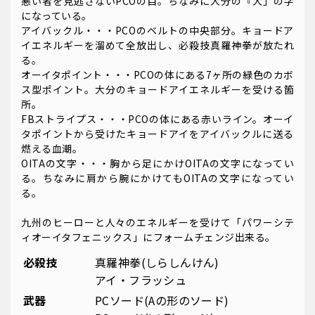
悪い者を見逃さないPCOの目。ちなみに大分の『大」の字
になっている。
アイバックル・・・PCOのベルトの中央部分。キョードア
イエネルギーを溜めて全放出し、必殺技真羅神拳が放たれ
る。
オーイタポイント・・・PCOの体にある7ヶ所の緑色のカボ
ス型ポイント。大分のキョードアイエネルギーを受ける箇
所。
FBストライプス・・・PCOの体にある赤いライン。オーイ
タポイントから受けたキョードアイをアイバックルに送る
燃える血潮。
OITAの文字・・・胸から足にかけOITAの文字になってい
る。ちなみに肩から腕にかけてもOITAの文字になってい
る。
九州のヒーローと人々のエネルギーを受けて「パワーシテ
ィオーイタフェニックス」にフォームチェンジ出来る。
必殺技
真羅神拳(しらしんけん)
アイ・フラッシュ
武器
PCソード(Aの形のソード)