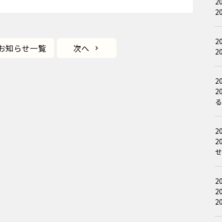
2
2
2
お知らせ一覧
次へ
2
2
2
2
2
2
2
2