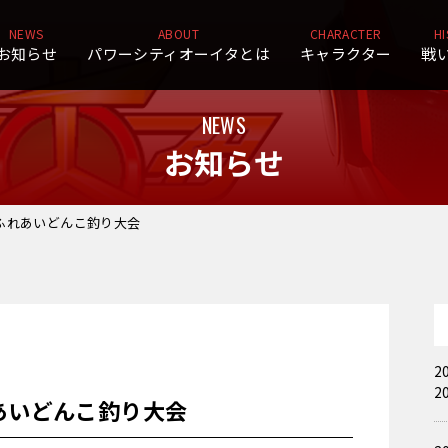
NEWS
ABOUT
CHARACTER
H
お知らせ
パワーシティオーイタとは
キャラクター
戦
NEWS
お知らせ
ふれあいどんこ釣り大会
2
2
あいどんこ釣り大会